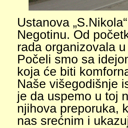
Ustanova „S.Nikola“
Negotinu. Od početk
rada organizovala u o
Počeli smo sa idejo
koja će biti komforna
Naše višegodišnje 
je da uspemo u toj n
njihova preporuka, ka
nas srećnim i ukazu