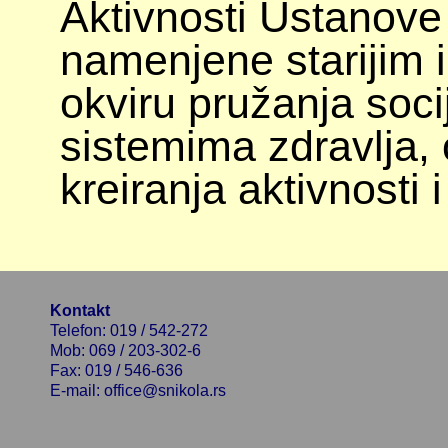
Aktivnosti Ustanove
namenjene starijim 
okviru pružanja soci
sistemima zdravlja, 
kreiranja aktivnosti 
Kontakt
Telefon: 019 / 542-272
Mob: 069 / 203-302-6
Fax: 019 / 546-636
E-mail: office@snikola.rs